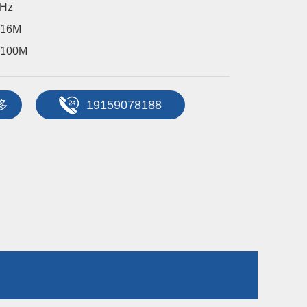
Hz
16M
00M
多
19159078188